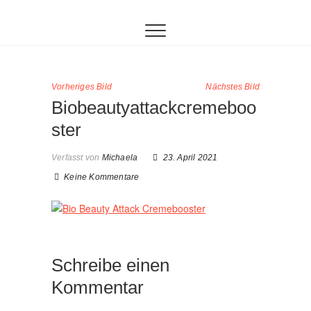
Inhalt
Zum
springen
Inhalt
springen
Vorheriges Bild
Nächstes Bild
Biobeautyattackcremeboo
ster
Verfasst von
Michaela
23. April 2021
Keine Kommentare
Schreibe einen
Kommentar