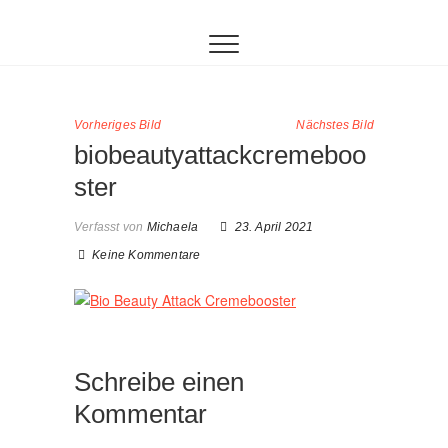
Inhalt
Zum
springen
Inhalt
springen
Vorheriges Bild
Nächstes Bild
biobeautyattackcremeboo
ster
Verfasst von
Michaela
23. April 2021
Keine Kommentare
Schreibe einen
Kommentar