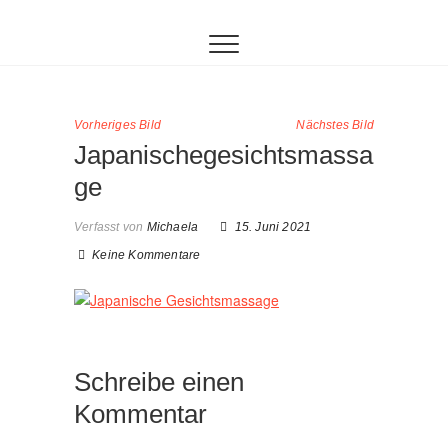
Inhalt
Zum
springen
Inhalt
springen
Vorheriges Bild
Nächstes Bild
Japanischegesichtsmassa
ge
Verfasst von
Michaela
15. Juni 2021
Keine Kommentare
Schreibe einen
Kommentar