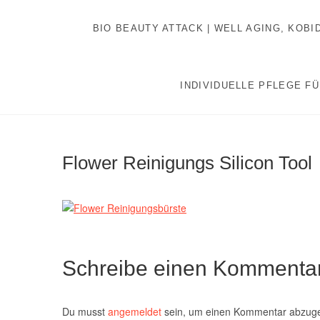
Inhalt
Zum
springen
Inhalt
BIO BEAUTY ATTACK | WELL AGING, KOB
springen
INDIVIDUELLE PFLEGE FÜ
Flower Reinigungs Silicon Tool
Schreibe einen Kommenta
Du musst
angemeldet
sein, um einen Kommentar abzug