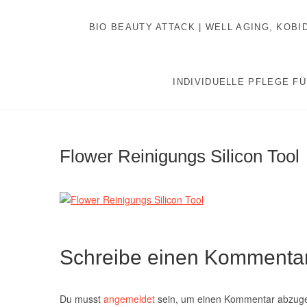
Inhalt
Zum
springen
Inhalt
BIO BEAUTY ATTACK | WELL AGING, KOB
springen
INDIVIDUELLE PFLEGE FÜ
Flower Reinigungs Silicon Tool
Schreibe einen Kommenta
Du musst
angemeldet
sein, um einen Kommentar abzug