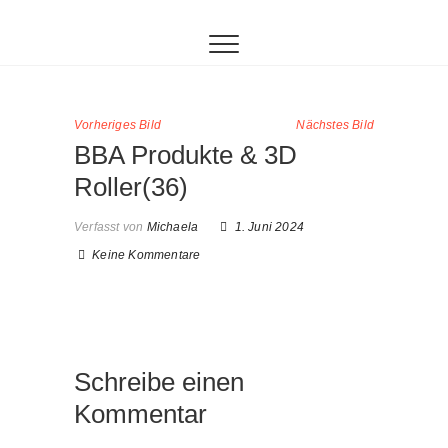
Inhalt
Zum
springen
Inhalt
springen
Vorheriges Bild
Nächstes Bild
BBA Produkte & 3D
Roller(36)
Verfasst von
Michaela
1. Juni 2024
Keine Kommentare
Schreibe einen
Kommentar