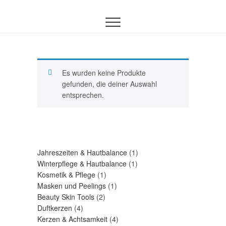
Inhalt
Zum
springen
Inhalt
springen
Es wurden keine Produkte
gefunden, die deiner Auswahl
entsprechen.
1
Jahreszeiten & Hautbalance
1
1
Produkt
Winterpflege & Hautbalance
1
1
Produkt
Kosmetik & Pflege
1
Produkt
1
Masken und Peelings
1
2
Produkt
Beauty Skin Tools
2
4
Produkte
Duftkerzen
4
Produkte
4
Kerzen & Achtsamkeit
4