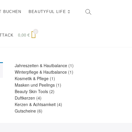
T BUCHEN
BEAUTYFUL LIFE
0
0,00
€
ATTACK
1
Jahreszeiten & Hautbalance
1
1
Produkt
Winterpflege & Hautbalance
1
1
Produkt
Kosmetik & Pflege
1
Produkt
1
Masken und Peelings
1
2
Produkt
Beauty Skin Tools
2
4
Produkte
Duftkerzen
4
Produkte
4
Kerzen & Achtsamkeit
4
6
Produkte
Gutscheine
6
Produkte