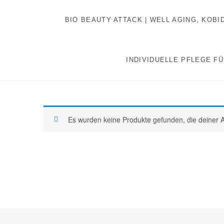
Inhalt
Zum
springen
Inhalt
BIO BEAUTY ATTACK | WELL AGING, KOB
springen
INDIVIDUELLE PFLEGE FÜ
Es wurden keine Produkte gefunden, die deiner 