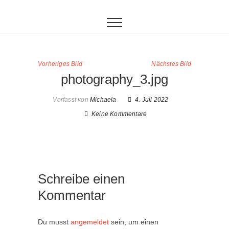
Inhalt
Zum
springen
Inhalt
springen
Vorheriges Bild
Nächstes Bild
photography_3.jpg
Verfasst von
Michaela
4. Juli 2022
Keine Kommentare
Schreibe einen
Kommentar
Du musst
angemeldet
sein, um einen