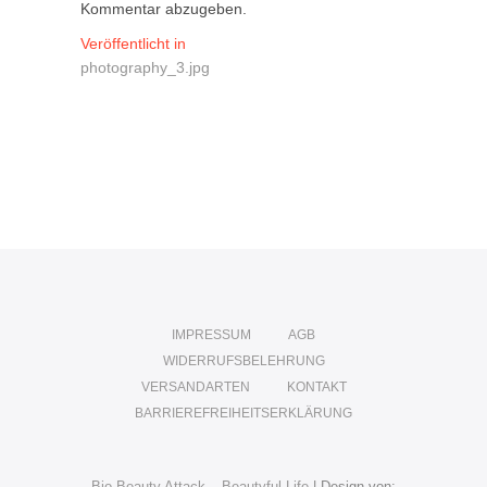
Kommentar abzugeben.
Beitragsnavigation
Veröffentlicht in
photography_3.jpg
IMPRESSUM
AGB
WIDERRUFSBELEHRUNG
VERSANDARTEN
KONTAKT
BARRIEREFREIHEITSERKLÄRUNG
Bio Beauty Attack – Beautyful Life
| Design von: