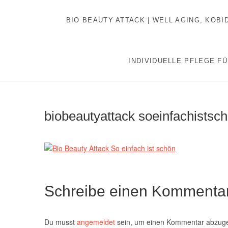
Inhalt
Zum
springen
Inhalt
BIO BEAUTY ATTACK | WELL AGING, KOB
springen
INDIVIDUELLE PFLEGE FÜ
biobeautyattack soeinfachistsc
Schreibe einen Kommenta
Du musst
angemeldet
sein, um einen Kommentar abzug