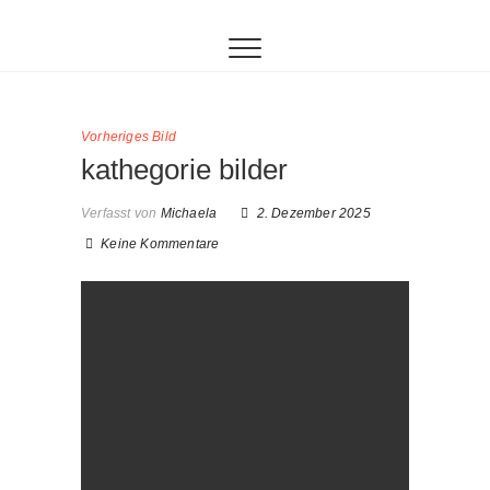
Inhalt
Zum
springen
Inhalt
springen
Vorheriges Bild
kathegorie bilder
Verfasst von
Michaela
2. Dezember 2025
Keine Kommentare