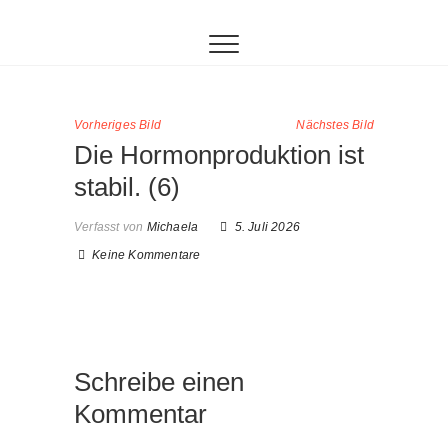
Inhalt
Zum
springen
Inhalt
springen
Vorheriges Bild
Nächstes Bild
Die Hormonproduktion ist
stabil. (6)
Verfasst von
Michaela
5. Juli 2026
Keine Kommentare
Schreibe einen
Kommentar