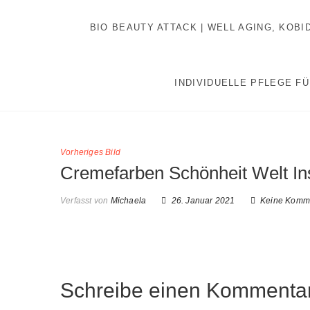
Inhalt
Zum
springen
Inhalt
BIO BEAUTY ATTACK | WELL AGING, KOB
springen
INDIVIDUELLE PFLEGE FÜ
Vorheriges Bild
Cremefarben Schönheit Welt In
Verfasst von
Michaela
26. Januar 2021
Keine Komm
Schreibe einen Kommenta