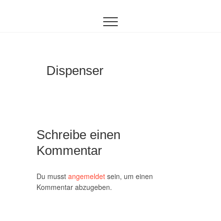
Inhalt
Zum
springen
Inhalt
springen
Dispenser
Schreibe einen
Kommentar
Du musst
angemeldet
sein, um einen
Kommentar abzugeben.