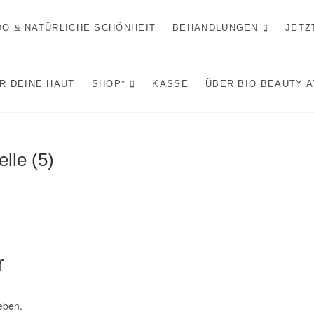
IDO & NATÜRLICHE SCHÖNHEIT
BEHANDLUNGEN
JETZ
R DEINE HAUT
SHOP*
KASSE
ÜBER BIO BEAUTY 
lle (5)
r
eben.