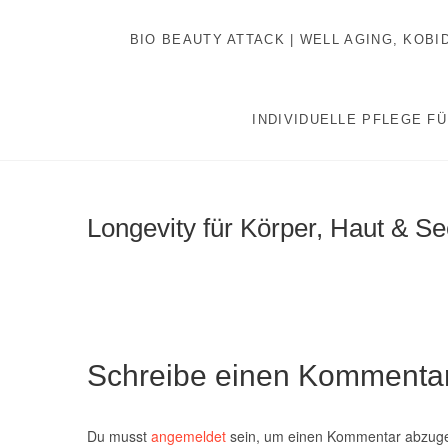
Inhalt
Zum
springen
Inhalt
BIO BEAUTY ATTACK | WELL AGING, KOB
springen
INDIVIDUELLE PFLEGE FÜ
Longevity für Körper, Haut & See
Schreibe einen Kommenta
Du musst
angemeldet
sein, um einen Kommentar abzug