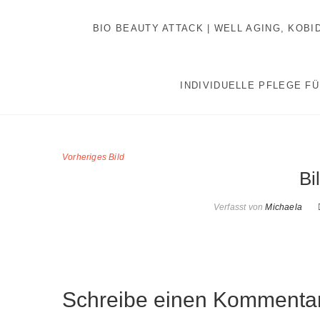
Inhalt
Zum
springen
Inhalt
BIO BEAUTY ATTACK | WELL AGING, KOB
springen
INDIVIDUELLE PFLEGE FÜ
Vorheriges Bild
Bi
Verfasst von
Michaela
Schreibe einen Kommenta