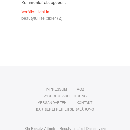
Kommentar abzugeben.
Beitragsnavigation
Veröffentlicht in
beautyful life bilder (2)
IMPRESSUM
AGB
WIDERRUFSBELEHRUNG
VERSANDARTEN
KONTAKT
BARRIEREFREIHEITSERKLÄRUNG
Bio Beauty Attack – Beautyful Life
| Design von: