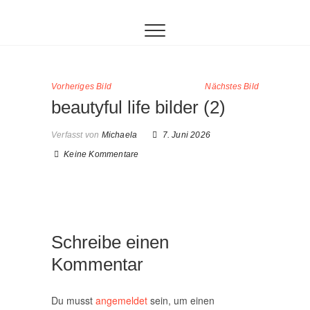
Inhalt
Zum
springen
Inhalt
springen
Vorheriges Bild
Nächstes Bild
beautyful life bilder (2)
Verfasst von
Michaela
7. Juni 2026
Keine Kommentare
Schreibe einen
Kommentar
Du musst
angemeldet
sein, um einen