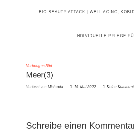
Inhalt
Zum
springen
Inhalt
BIO BEAUTY ATTACK | WELL AGING, KOB
springen
INDIVIDUELLE PFLEGE FÜ
Vorheriges Bild
Meer(3)
Verfasst von
Michaela
16. Mai 2022
Keine Komment
Schreibe einen Kommenta