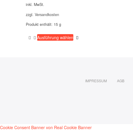
inkl. MwSt.
zzgl.
Versandkosten
Produkt enthält: 15
g
Dieses
Ausführung wählen
Produkt
weist
mehrere
Varianten
auf.
Die
Optionen
IMPRESSUM
AGB
können
auf
der
Produktseite
gewählt
werden
Cookie Consent Banner von Real Cookie Banner