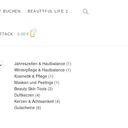
T BUCHEN
BEAUTYFUL LIFE
0
0,00
€
ATTACK
1
Jahreszeiten & Hautbalance
1
1
Produkt
Winterpflege & Hautbalance
1
1
Produkt
Kosmetik & Pflege
1
Produkt
1
Masken und Peelings
1
2
Produkt
Beauty Skin Tools
2
4
Produkte
Duftkerzen
4
Produkte
4
Kerzen & Achtsamkeit
4
6
Produkte
Gutscheine
6
Produkte