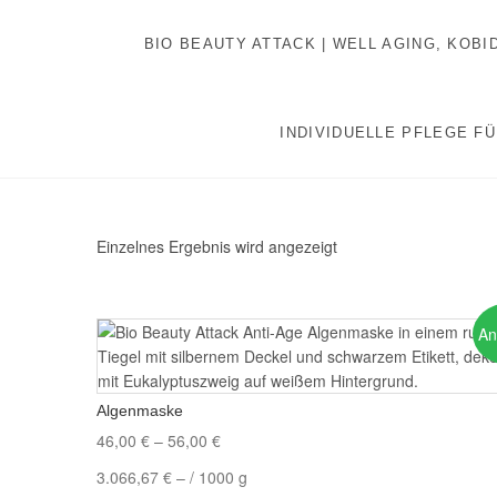
Inhalt
Zum
springen
Inhalt
BIO BEAUTY ATTACK | WELL AGING, KOB
springen
INDIVIDUELLE PFLEGE FÜ
Einzelnes Ergebnis wird angezeigt
An
Algenmaske
46,00
€
–
56,00
€
3.066,67
€
– /
1000
g