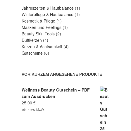
1
Jahreszeiten & Hautbalance
1
1
Produkt
Winterpflege & Hautbalance
1
1
Produkt
Kosmetik & Pflege
1
Produkt
1
Masken und Peelings
1
2
Produkt
Beauty Skin Tools
2
4
Produkte
Duftkerzen
4
Produkte
4
Kerzen & Achtsamkeit
4
6
Produkte
Gutscheine
6
Produkte
VOR KURZEM ANGESEHENE PRODUKTE
Wellness Beauty Gutschein – PDF
zum Ausdrucken
25,00
€
inkl. 19 % MwSt.