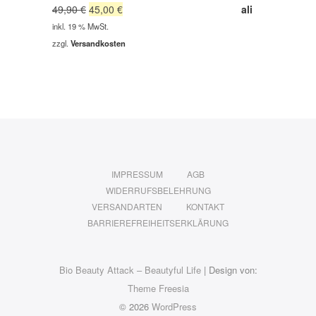
Ursprünglicher
Aktueller
49,90
€
45,00
€
Preis
Preis
inkl. 19 % MwSt.
war:
ist:
zzgl.
Versandkosten
49,90 €
45,00 €.
IMPRESSUM
AGB
WIDERRUFSBELEHRUNG
VERSANDARTEN
KONTAKT
BARRIEREFREIHEITSERKLÄRUNG
Bio Beauty Attack – Beautyful Life
| Design von:
Theme Freesia
© 2026
WordPress