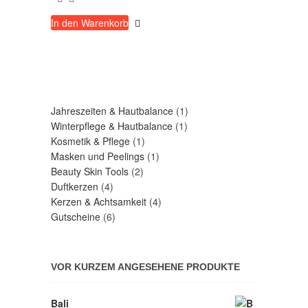
In den Warenkorb
1
Jahreszeiten & Hautbalance
1
1
Produkt
Winterpflege & Hautbalance
1
1
Produkt
Kosmetik & Pflege
1
Produkt
1
Masken und Peelings
1
2
Produkt
Beauty Skin Tools
2
4
Produkte
Duftkerzen
4
Produkte
4
Kerzen & Achtsamkeit
4
6
Produkte
Gutscheine
6
Produkte
VOR KURZEM ANGESEHENE PRODUKTE
Bali