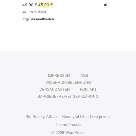
Ursprünglicher
Aktueller
49,90
€
45,00
€
Preis
Preis
inkl. 19 % MwSt.
war:
ist:
zzgl.
Versandkosten
49,90 €
45,00 €.
IMPRESSUM
AGB
WIDERRUFSBELEHRUNG
VERSANDARTEN
KONTAKT
BARRIEREFREIHEITSERKLÄRUNG
Bio Beauty Attack – Beautyful Life
| Design von:
Theme Freesia
© 2026
WordPress