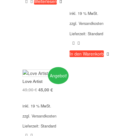
Weiterlesen
Preis
Preis
war:
ist:
inkl. 19 % MwSt.
49,90 €
45,00 €.
zzgl.
Versandkosten
Lieferzeit:
Standard
In den Warenkorb
Angebot!
Love Artist
Ursprünglicher
Aktueller
49,90
€
45,00
€
Preis
Preis
war:
ist:
inkl. 19 % MwSt.
49,90 €
45,00 €.
zzgl.
Versandkosten
Lieferzeit:
Standard