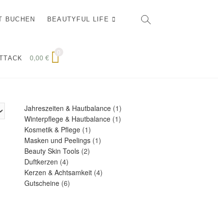
T BUCHEN
BEAUTYFUL LIFE
0
0,00
€
ATTACK
1
Jahreszeiten & Hautbalance
1
1
Produkt
Winterpflege & Hautbalance
1
1
Produkt
Kosmetik & Pflege
1
Produkt
1
Masken und Peelings
1
2
Produkt
Beauty Skin Tools
2
4
Produkte
Duftkerzen
4
Produkte
4
Kerzen & Achtsamkeit
4
6
Produkte
Gutscheine
6
Produkte