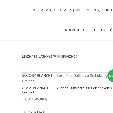
Inhalt
Zum
springen
Inhalt
BIO BEAUTY ATTACK | WELL AGING, KOB
springen
INDIVIDUELLE PFLEGE FÜ
Einzelnes Ergebnis wird angezeigt
An
COSY BLANKET – Luxuriöse Duftkerze für Leichtigkeit &
Freiheit
Ursprünglicher
Aktueller
49,90
€
45,00
€
Preis
Preis
war:
ist:
inkl. 19 % MwSt.