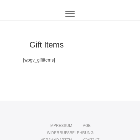
Inhalt
Zum
springen
Inhalt
springen
Gift Items
[wpgv_giftitems]
IMPRESSUM
AGB
WIDERRUFSBELEHRUNG
VERSANDARTEN
KONTAKT